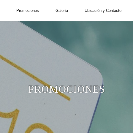
Código Promocional
Promociones
Galería
Ubicación y Contacto
2
adultos
•
1
habit
PROMOCIONES