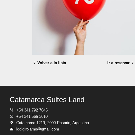
Volver a la lista
Ir a reservar
Catamarca Suites Land
+54 341 792 7045
+54 341 566 3010
Catamarca 1219, 2000 Rosario, Argentina
lddigirolamo@gmail.com