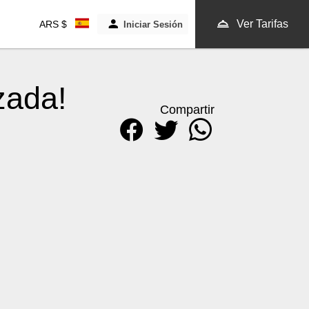
Ver Tarifas
ARS $
Iniciar Sesión
ación
VER TARIFAS
zada!
Compartir