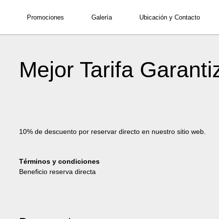
Código Promocional
Promociones
Galería
Ubicación y Contacto
2
adultos
•
1
habit
Mejor Tarifa Garanti
10% de descuento por reservar directo en nuestro sitio web.
Términos y condiciones
Beneficio reserva directa